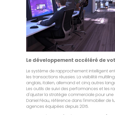
Le développement accéléré de votr
Le système de rapprochement intelligent ent
les transactions réussies. La visibilité multi
anglais, italien, allemand et cinq autres lang
Les outils de suivi des performances et les r
d'ajuster la stratégie commerciale pour une
Daniel Féau, référence dans l'immobilier de lu
agences équipées depuis 2015.