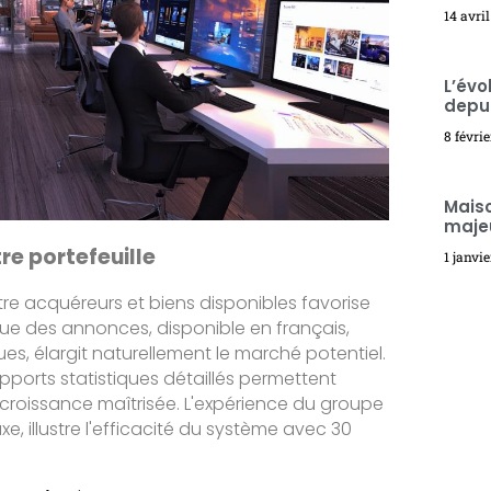
14 avri
L’évo
depui
8 févri
Maiso
majeu
e portefeuille
1 janvi
re acquéreurs et biens disponibles favorise
lingue des annonces, disponible en français,
ues, élargit naturellement le marché potentiel.
apports statistiques détaillés permettent
 croissance maîtrisée. L'expérience du groupe
xe, illustre l'efficacité du système avec 30