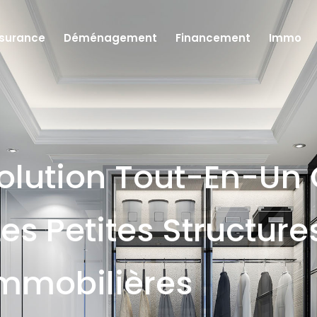
surance
Déménagement
Financement
Immo
olution Tout-En-Un 
Les Petites Structure
mmobilières