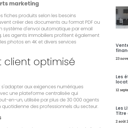
rts marketing
 fiches produits selon les besoins
peuvent créer des documents au format PDF ou
Un système d'envoi automatique par email
ng. Les agents immobiliers profitent également
 les photos en 4K et divers services
Vente
finan
lient optimisé
23 nov
Les é
locat
 s'adapter aux exigences numériques
12 sep
vec une plateforme centralisée qui
 tout-en-un, utilisée par plus de 30 000 agents
on quotidienne des professionnels du secteur.
Les L
Titre
s
2 août 