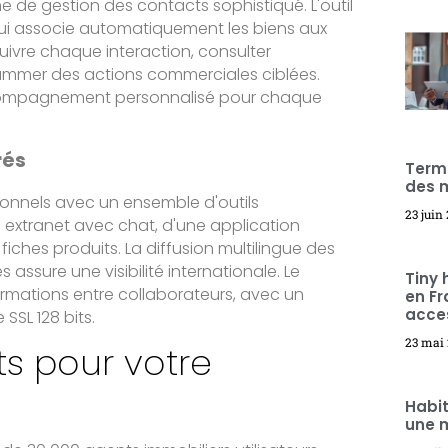
 de gestion des contacts sophistiqué. L'outil
t qui associe automatiquement les biens aux
uivre chaque interaction, consulter
ammer des actions commerciales ciblées.
ccompagnement personnalisé pour chaque
rés
Terme
des m
ionnels avec un ensemble d'outils
23 juin
un extranet avec chat, d'une application
iches produits. La diffusion multilingue des
assure une visibilité internationale. Le
Tiny 
ormations entre collaborateurs, avec un
en Fr
acces
SSL 128 bits.
23 mai
ts pour votre
Habit
une m