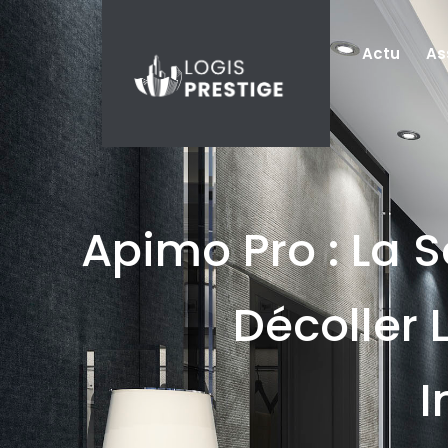
Actu
As
Apimo Pro : La S
Décoller 
I