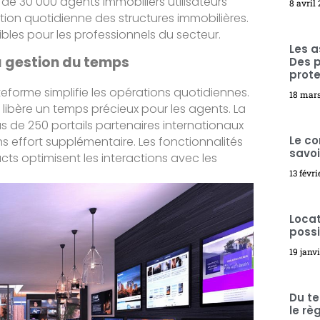
 de 30 000 agents immobiliers utilisateurs
8 avril
ion quotidienne des structures immobilières.
les pour les professionnels du secteur.
Les a
la gestion du temps
Des p
prote
ateforme simplifie les opérations quotidiennes.
18 mar
libère un temps précieux pour les agents. La
 de 250 portails partenaires internationaux
Le co
s effort supplémentaire. Les fonctionnalités
savoi
ts optimisent les interactions avec les
13 févr
Locat
possi
19 janv
Du te
le rè